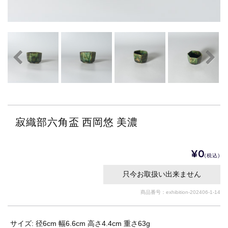
寂織部六角盃 西岡悠 美濃
¥0
(税込)
只今お取扱い出来ません
商品番号：exhibition-202406-1-14
サイズ: 径6cm 幅6.6cm 高さ4.4cm 重さ63g