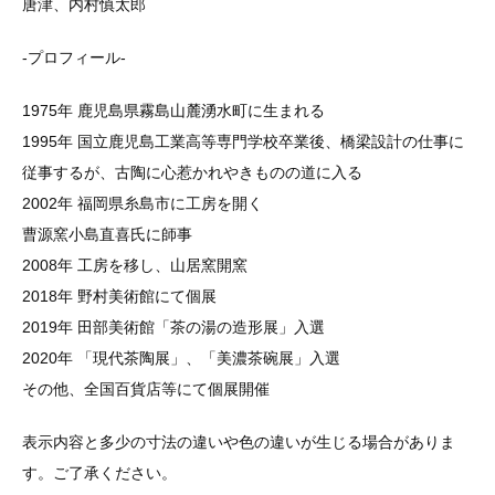
唐津、内村慎太郎
-プロフィール-
1975年 鹿児島県霧島山麓湧水町に生まれる
1995年 国立鹿児島工業高等専門学校卒業後、橋梁設計の仕事に
従事するが、古陶に心惹かれやきものの道に入る
2002年 福岡県糸島市に工房を開く
曹源窯小島直喜氏に師事
2008年 工房を移し、山居窯開窯
2018年 野村美術館にて個展
2019年 田部美術館「茶の湯の造形展」入選
2020年 「現代茶陶展」、「美濃茶碗展」入選
その他、全国百貨店等にて個展開催
表示内容と多少の寸法の違いや色の違いが生じる場合がありま
す。ご了承ください。