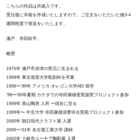
こちらの作品は共箱入です。
受注後に木箱を作成いたしますので、ご注文をいただいた後3-4
週間程度で発送をいたします。
瀬戸、寺田鉄平。
略歴
1975年 瀬戸市赤津の窯元に生まれる
1998年 東京造形大学彫刻科を卒業
1998〜’99年 アメリカ オレゴン大学AEI 留学
‘98〜’00年夏期 カナダでの寺田康雄窖窯築窯プロジェクト参加
1999年 美山陶房 入所 〜現在に至る
1999年〜 中京大学 寺田康雄清豊寺古窯苑プロジェクト参加
2000年 朝日現代クラフト展 入選
2000〜’01年 名古屋工業大学 講師
2002年 土岐市ユーモア陶彫展 入選