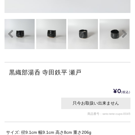
黒織部湯呑 寺田鉄平 瀬戸
¥0
(税込)
只今お取扱い出来ません
商品番号：seto-tete-cups-0045
サイズ: 径9.1cm 幅9.1cm 高さ8cm 重さ206g