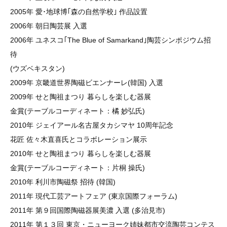
2005年 愛･地球博｢森の自然学校｣ 作品設置
2006年 朝日陶芸展 入選
2006年 ユネスコ｢The Blue of Samarkand｣陶芸シンポジウム招
待
(ウズベキスタン)
2009年 京畿道世界陶磁ビエンナーレ(韓国) 入選
2009年 せと陶祖まつり 暮らしを楽しむ器展
金賞(テーブルコーディネート：橘 妙弘氏)
2010年 ジェイアール名古屋タカシマヤ 10周年記念
花匠 佐々木直喜氏とコラボレーション展示
2010年 せと陶祖まつり 暮らしを楽しむ器展
金賞(テーブルコーディネート：片桐 操氏)
2010年 利川市陶磁祭 招待 (韓国)
2011年 現代工芸アートフェア (東京国際フォーラム)
2011年 第９回国際陶磁器展美濃 入選 (多治見市)
2011年 第１３回 東京・ニューヨーク姉妹都市交流陶芸コンテス