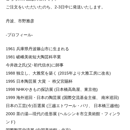
ご注文をいただいたのち、2-3日中に発送いたします。
丹波、市野雅彦
-プロフィール-
1961 兵庫県丹波篠山市に生まれる
1981 嵯峨美術短大陶芸科卒業
今井政之氏(父･初代信水)に師事
1988 独立し、大雅窯を築く (2015年より大雅工房に改名)
1995 日本陶芸展 大賞 ・ 秩父宮賜杯
1998 NHKやきもの探訪展 (日本橋高島屋、東京他)
1999 海外巡回・日本の陶芸展 (国際交流基金主催、 南米巡回)
日本の工芸(今)百選展 (三越エトワール・パリ、 日本橋三越他)
2000 茶の湯―現代の造形展 (ヘルシンキ市立美術館・フィンラ
ンド)