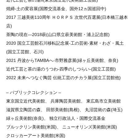
近代工芸と茶の湯II(東京国立近代美術館工芸館)
焼締-土の変容展(国際交流基金、国外12ヵ国巡回中)
2017 三越美術110周年 ＨＯＲＰＳ 次世代百選展(日本橋三越本
店)
茶陶の現在―2018萩(山口県立萩美術館・浦上記念館)
2020 国立工芸館石川移転記念展-工の芸術-素材・わざ・風土
(国立工芸館、石川)
2021 丹波からTAMBAへ-市野雅彦展(緑ヶ丘美術館、奈良)
近代工芸と茶の湯のうつわ-四季のしつらい-(国立工芸館)
2022 未来へつなぐ陶芸 伝統工芸のチカラ展(国立工芸館他)
– パブリックコレクション –
東京国立近代美術館、 兵庫陶芸美術館、 東広島市立美術館
滋賀県立陶芸の森、 田部美術館(島根)、 丸沼芸術の森(埼玉)
緑ヶ丘美術館(奈良)、 独立行政法人・国際交流基金
ブルックリン美術館(米国)、 ニューオリンズ美術館(米国)
クロッカーアート美術館(米国)