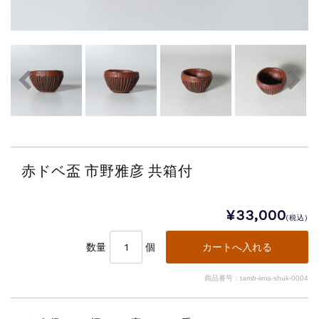
赤ドベ盃 市野雅彦 共箱付
¥33,000
(税込)
数量
個
商品番号：tamb-iima-shuk-0004