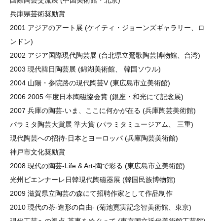
国際陶芸交流展 (中国美術館・北京)
兵庫県芸術奨励賞
2001 アジアのアート展 (ケイティ・ジョーンズギャラリー、ロ
ンドン)
2002 アジア国際現代陶芸展 (台北県立鶯歌陶芸博物館、台湾)
2003 現代韓日陶芸展 (錦湖美術館、 韓国ソウル)
2004 山陽・参院路の現代陶芸V (東広島市立美術館)
2006 2005 年度日本陶磁協会賞 (銀座・和光にて記念展)
2007 兵庫の陶芸-いま、ここに何かが在る (兵庫陶芸美術館)
パラミタ陶芸大賞展 準大賞 (パラミタミュージアム、 三重)
現代陶芸への招待-日本とヨーロッパ (兵庫陶芸美術館)
神戸市文化奨励賞
2008 現代の陶芸-Life & Art-陶で彩る (東広島市立美術館)
光州ビエンナーレ日韓現代陶磁器展 (韓国民族博物館)
2009 滋賀県立陶芸の森にて招聘作家として作品制作
2010 現代の茶-造形の自由- (菊池寛実記念智美術館、東京)