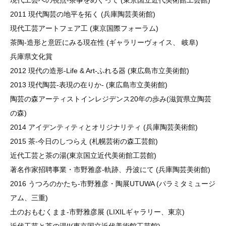
現代工芸への視点-茶事をめぐって (東京国立近代美術館工芸館)
2011 現代陶芸の地平を拓く (兵庫陶芸美術館)
現代工芸アートフェア工 (東京国際フォーラム)
茶陶-造形と意匠にみる現在性 (ギャラリーヴォイス、 岐阜)
兵庫県文化賞
2012 現代の造形-Life & Art-ふれる器 (東広島市立美術館)
2013 現代陶芸-表現の在りか- (東広島市立美術館)
陶芸の森アーティストインレジデンス20年の歩み(滋賀県立陶芸
の森)
2014 アイデンティティとオリジナリティ (兵庫陶芸美術館)
2015 茶-今日のしつらえ (札幌芸術の森工芸館)
近代工芸と茶の湯(東京国立近代美術館工芸館)
著名作家招聘事業・市野雅彦‐軌跡、丹波にて (兵庫陶芸美術館)
2016 うつろのかたち-市野雅彦・陶展UTUWA (パラミタミュージ
アム、三重)
土のおもむくまま-市野雅彦展 (LIXILギャラリー、東京)