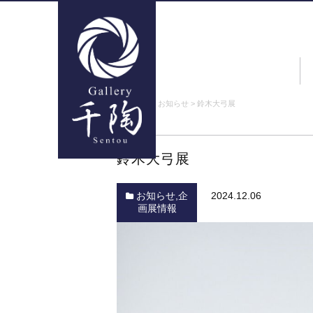
ギャラリー千陶
>
お知らせ
>
鈴木大弓展
鈴木大弓展
お知らせ
,
企
2024.12.06
画展情報