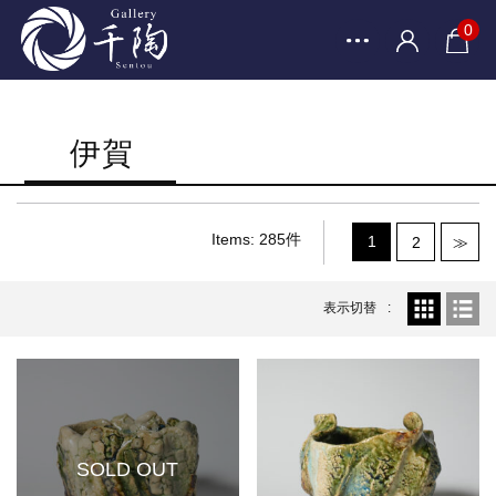
0
伊賀
Items: 285件
1
2
≫
表示切替
SOLD OUT