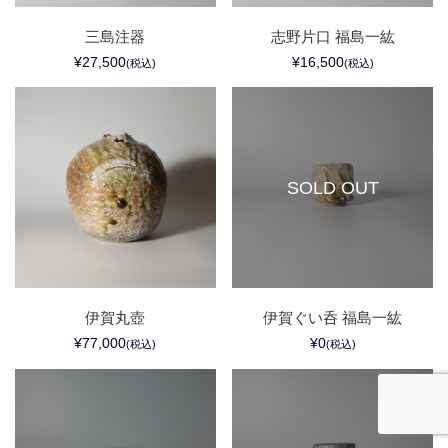
三島注器
志野片口 福島一紘
¥27,500
¥16,500
(税込)
(税込)
SOLD OUT
伊賀丸壺
伊賀ぐい呑 福島一紘
¥77,000
¥0
(税込)
(税込)