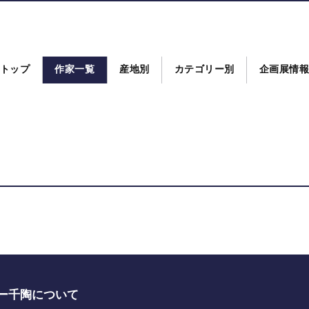
トップ
作家一覧
産地別
カテゴリー別
企画展情
ー千陶について