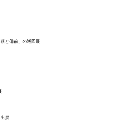
「萩と備前」の巡回展
展
に出展