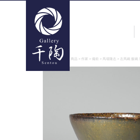
ギャラリー千陶
>
商品
>
作家
>
備前
>
馬場隆志
>
左馬碗 飯碗