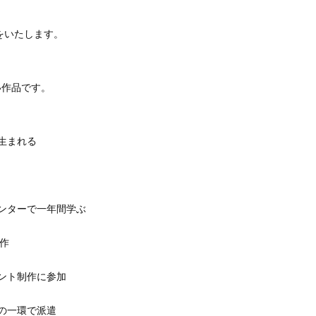
送をいたします。
い作品です。
て生まれる
センターで一年間学ぶ
制作
メント制作に参加
業の一環で派遣