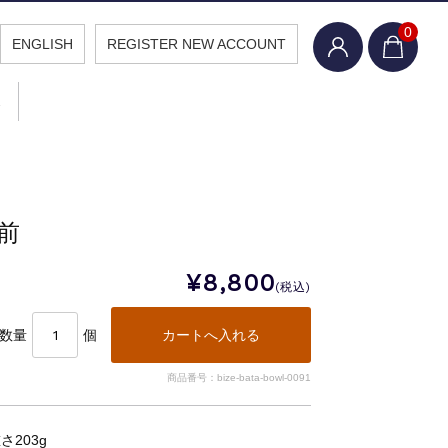
0
ENGLISH
REGISTER NEW ACCOUNT
報
備前
¥8,800
(税込)
数量
個
商品番号：bize-bata-bowl-0091
重さ203g