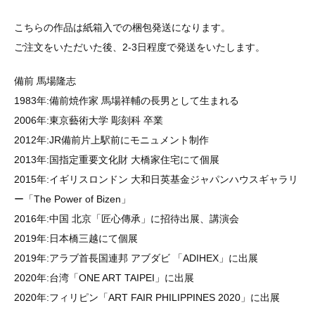
こちらの作品は紙箱入での梱包発送になります。
ご注文をいただいた後、2-3日程度で発送をいたします。
備前 馬場隆志
1983年:備前焼作家 馬場祥輔の長男として生まれる
2006年:東京藝術大学 彫刻科 卒業
2012年:JR備前片上駅前にモニュメント制作
2013年:国指定重要文化財 大橋家住宅にて個展
2015年:イギリスロンドン 大和日英基金ジャパンハウスギャラリ
ー「The Power of Bizen」
2016年:中国 北京「匠心傳承」に招待出展、講演会
2019年:日本橋三越にて個展
2019年:アラブ首長国連邦 アブダビ 「ADIHEX」に出展
2020年:台湾「ONE ART TAIPEI」に出展
2020年:フィリピン「ART FAIR PHILIPPINES 2020」に出展