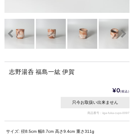
志野湯呑 福島一紘 伊賀
¥0
(税込)
只今お取扱い出来ません
商品番号：iiga-fuka-cups-0097
サイズ: 径8.5cm 幅8.7cm 高さ9.4cm 重さ311g