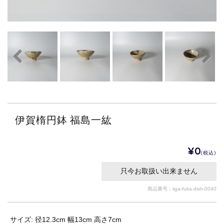
伊賀楕円鉢 福島一紘
¥0
(税込)
只今お取扱い出来ません
商品番号：iiga-fuka-dish-0040
サイズ: 径12.3cm 幅13cm 高さ7cm