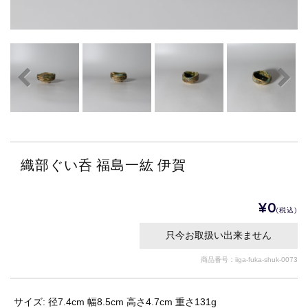
織部ぐい呑 福島一紘 伊賀
¥0
(税込)
只今お取扱い出来ません
商品番号：iiga-fuka-shuk-0073
サイズ: 径7.4cm 幅8.5cm 高さ4.7cm 重さ131g