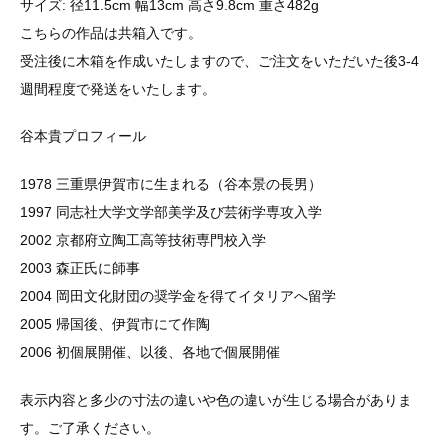
サイズ: 径11.5cm 幅13cm 高さ9.8cm 重さ482g
こちらの作品は共箱入です。
受注後に木箱を作成いたしますので、ご注文をいただいた後3-4
週間程度で発送をいたします。
谷本貴プロフィール
1978 三重県伊賀市に生まれる（谷本景の長男）
1997 同志社大学文学部美学及び芸術学専攻入学
2002 京都府立陶工高等技術専門校入学
2003 森正氏に師事
2004 岡田文化財団の奨学金を得てイタリアへ留学
2005 帰国後、伊賀市にて作陶
2006 初個展開催、以後、各地で個展開催
表示内容と多少の寸法の違いや色の違いが生じる場合がありま
す。ご了承ください。