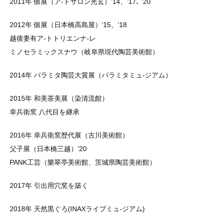
2011年 個展（ア-トサロン光玄）’14、’17､ ’20
2012年 個展（日本橋高島屋）’15、’18
越後妻有ア-トトリエンナ-レ
ミノセラミックスナウ（岐阜県現代陶芸美術館）
2014年 パラミタ陶芸大賞展（パラミタミュ-ジアム）
2015年 和美茶美展（染清流館）
幸兵衛窯 八代目を継承
2016年 幸兵衛窯歴代展（古川美術館）
父子展（日本橋三越）’20
PANK工芸（樂翠亭美術館、茨城県陶芸美術館）
2017年 引出用穴窯を築く
2018年 天然黒ぐろ(INAXライブミュ-ジアム)