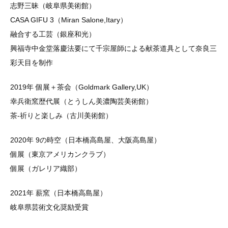
志野三昧（岐阜県美術館）
CASA GIFU 3（Miran Salone,Itary）
融合する工芸（銀座和光）
興福寺中金堂落慶法要にて千宗屋師による献茶道具として奈良三
彩天目を制作
2019年 個展＋茶会（Goldmark Gallery,UK）
幸兵衛窯歴代展（とうしん美濃陶芸美術館）
茶-祈りと楽しみ（古川美術館）
2020年 9の時空（日本橋高島屋、大阪高島屋）
個展（東京アメリカンクラブ）
個展（ガレリア織部）
2021年 薪窯（日本橋高島屋）
岐阜県芸術文化奨励受賞