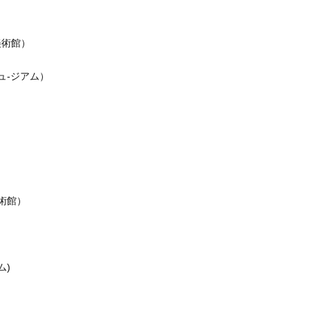
美術館）
ュ-ジアム）
術館）
ム)