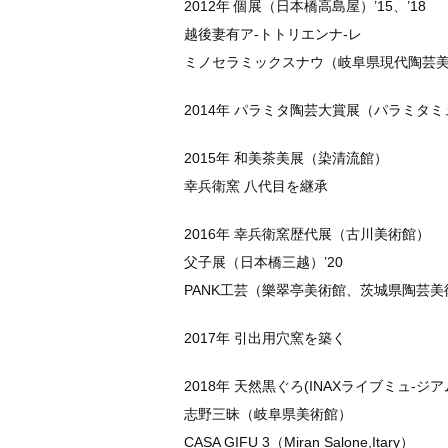
2012年 個展（日本橋高島屋）’15、’18
越後妻有ア-トトリエンナ-レ
ミノセラミックスナウ（岐阜県現代陶芸
2014年 パラミタ陶芸大賞展（パラミタミ
2015年 和美茶美展（染清流館）
幸兵衛窯 八代目を継承
2016年 幸兵衛窯歴代展（古川美術館）
父子展（日本橋三越）’20
PANK工芸（樂翠亭美術館、茨城県陶芸美
2017年 引出用穴窯を築く
2018年 天然黒ぐろ(INAXライブミュ-ジア
志野三昧（岐阜県美術館）
CASA GIFU 3（Miran Salone,Itary）