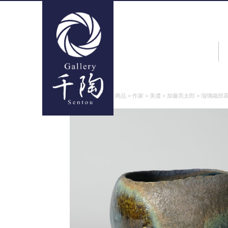
ギャラリー千陶
>
商品
>
作家
>
美濃
>
加藤亮太郎
>
瑠璃織部茶