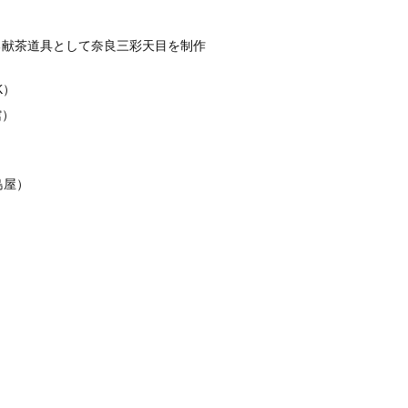
る献茶道具として奈良三彩天目を制作
K）
館）
島屋）