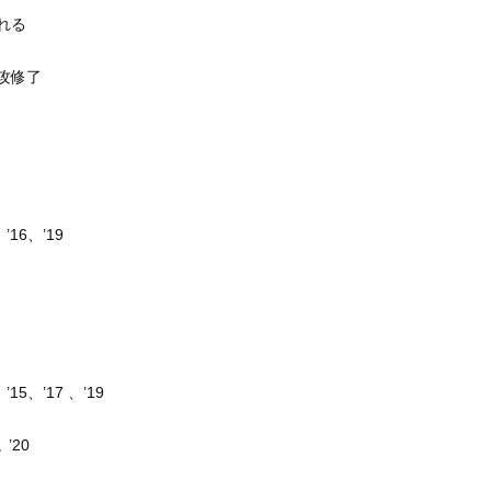
れる
専攻修了
16、’19
5、’17 、’19
’20