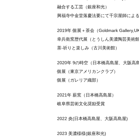
融合する工芸（銀座和光）
興福寺中金堂落慶法要にて千宗屋師によ
2019年 個展＋茶会（Goldmark Gallery,U
幸兵衛窯歴代展（とうしん美濃陶芸美術
茶-祈りと楽しみ（古川美術館）
2020年 9の時空（日本橋高島屋、大阪高
個展（東京アメリカンクラブ）
個展（ガレリア織部）
2021年 薪窯（日本橋高島屋）
岐阜県芸術文化奨励受賞
2022 炎(日本橋高島屋、大阪高島屋)
2023 美濃様様(銀座和光)