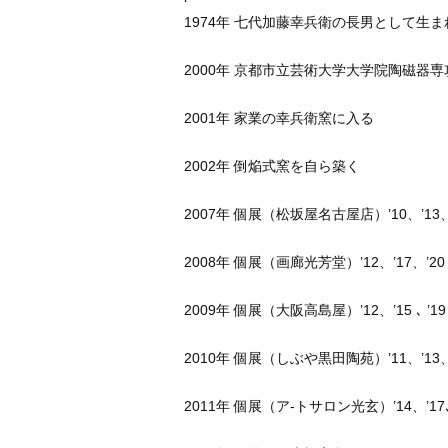
1974年 七代加藤幸兵衛の長男として生ま
2000年 京都市立芸術大学大学院陶磁器
2001年 家業の幸兵衛窯に入る
2002年 倒焔式窯を自ら築く
2007年 個展（松坂屋名古屋店）’10、’13、’
2008年 個展（画廊光芳堂）’12、’17、’20
2009年 個展（大阪高島屋）’12、’15 ､ ’19
2010年 個展（しぶや黒田陶苑）’11、’13、’1
2011年 個展（ア-トサロン光玄）’14、’17､ 