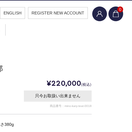
0
ENGLISH
REGISTER NEW ACCOUNT
報
郎
¥220,000
(税込)
只今お取扱い出来ません
商品番号：mino-kary-teat-0018
重さ380g