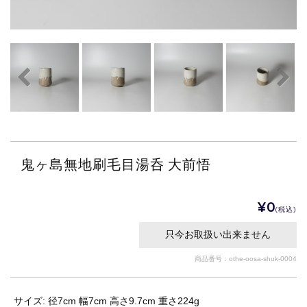
鬼ヶ島無地刷毛目湯呑 大前悟
¥0
(税込)
只今お取扱い出来ません
商品番号：othe-oosa-shuk-0004
サイズ: 径7cm 幅7cm 高さ9.7cm 重さ224g