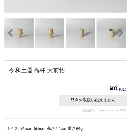
令和土器高杯 大前悟
¥0
(税込)
只今お取扱い出来ません
商品番号：othe-oosa-shuk-0029
サイズ: 径5cm 幅5cm 高さ7.4cm 重さ94g