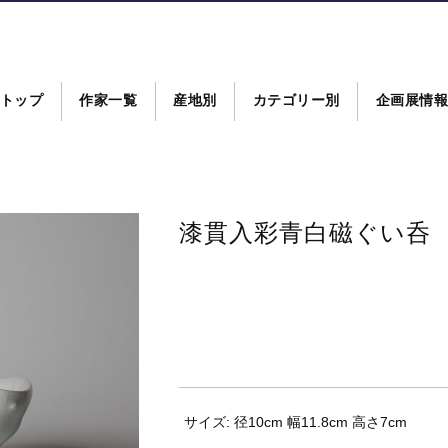
トップ
作家一覧
産地別
カテゴリー別
企画展情
呑
漆貫入彩青白磁ぐい呑
サイズ: 径10cm 幅11.8cm 高さ7cm