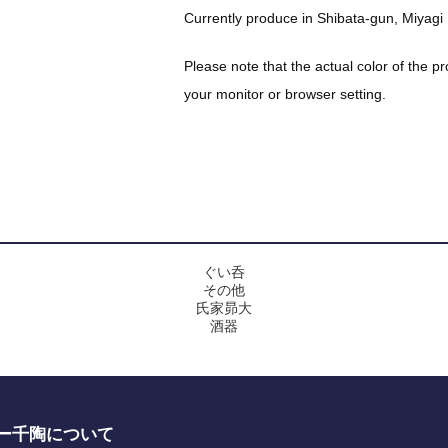
Currently produce in Shibata-gun, Miyagi 
Please note that the actual color of the p
your monitor or browser setting.
ぐい呑
その他
氏家昴大
酒器
ー千陶について