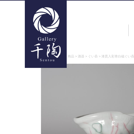
ギャラリー千陶
>
商品
>
酒器
>
ぐい呑
>
漆貫入彩青白磁ぐい