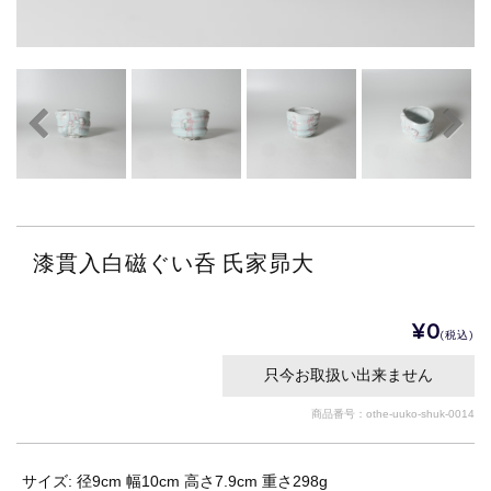
漆貫入白磁ぐい呑 氏家昴大
¥0
(税込)
只今お取扱い出来ません
商品番号：othe-uuko-shuk-0014
サイズ: 径9cm 幅10cm 高さ7.9cm 重さ298g