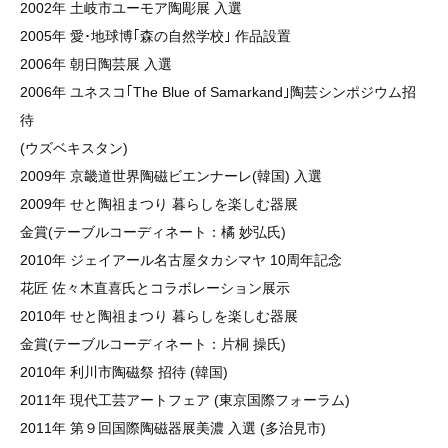
2002年 土岐市ユーモア陶彫展 入選
2005年 愛･地球博｢森の自然学校｣ 作品設置
2006年 朝日陶芸展 入選
2006年 ユネスコ｢The Blue of Samarkand｣陶芸シンポジウム招
待
(ウズベキスタン)
2009年 京畿道世界陶磁ビエンナーレ(韓国) 入選
2009年 せと陶祖まつり 暮らしを楽しむ器展
金賞(テーブルコーディネート：橘 妙弘氏)
2010年 ジェイアール名古屋タカシマヤ 10周年記念
花匠 佐々木直喜氏とコラボレーション展示
2010年 せと陶祖まつり 暮らしを楽しむ器展
金賞(テーブルコーディネート：片桐 操氏)
2010年 利川市陶磁祭 招待 (韓国)
2011年 現代工芸アートフェア (東京国際フォーラム)
2011年 第９回国際陶磁器展美濃 入選 (多治見市)