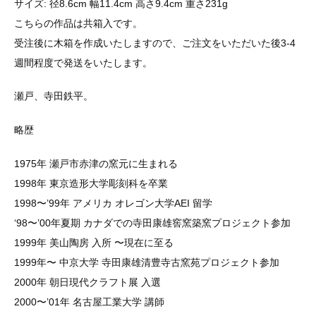
サイズ: 径8.6cm 幅11.4cm 高さ9.4cm 重さ231g
こちらの作品は共箱入です。
受注後に木箱を作成いたしますので、ご注文をいただいた後3-4
週間程度で発送をいたします。
瀬戸、寺田鉄平。
略歴
1975年 瀬戸市赤津の窯元に生まれる
1998年 東京造形大学彫刻科を卒業
1998〜’99年 アメリカ オレゴン大学AEI 留学
‘98〜’00年夏期 カナダでの寺田康雄窖窯築窯プロジェクト参加
1999年 美山陶房 入所 〜現在に至る
1999年〜 中京大学 寺田康雄清豊寺古窯苑プロジェクト参加
2000年 朝日現代クラフト展 入選
2000〜’01年 名古屋工業大学 講師