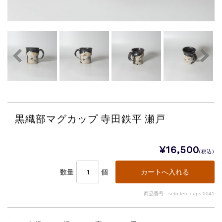
黒織部マグカップ 寺田鉄平 瀬戸
¥16,500
(税込)
数量
個
商品番号：seto-tete-cups-0041