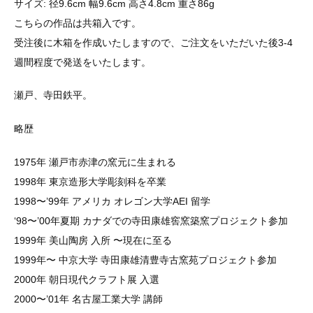
サイズ: 径9.6cm 幅9.6cm 高さ4.8cm 重さ86g
こちらの作品は共箱入です。
受注後に木箱を作成いたしますので、ご注文をいただいた後3-4
週間程度で発送をいたします。
瀬戸、寺田鉄平。
略歴
1975年 瀬戸市赤津の窯元に生まれる
1998年 東京造形大学彫刻科を卒業
1998〜’99年 アメリカ オレゴン大学AEI 留学
‘98〜’00年夏期 カナダでの寺田康雄窖窯築窯プロジェクト参加
1999年 美山陶房 入所 〜現在に至る
1999年〜 中京大学 寺田康雄清豊寺古窯苑プロジェクト参加
2000年 朝日現代クラフト展 入選
2000〜’01年 名古屋工業大学 講師