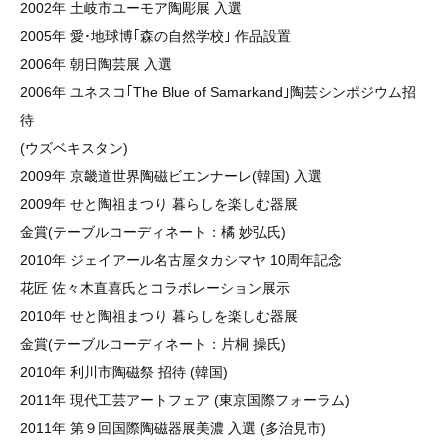
2002年 土岐市ユーモア陶彫展 入選
2005年 愛･地球博｢森の自然学校｣ 作品設置
2006年 朝日陶芸展 入選
2006年 ユネスコ｢The Blue of Samarkand｣陶芸シンポジウム招
待
(ウズベキスタン)
2009年 京畿道世界陶磁ビエンナーレ(韓国) 入選
2009年 せと陶祖まつり 暮らしを楽しむ器展
金賞(テーブルコーディネート：橘 妙弘氏)
2010年 ジェイアール名古屋タカシマヤ 10周年記念
花匠 佐々木直喜氏とコラボレーション展示
2010年 せと陶祖まつり 暮らしを楽しむ器展
金賞(テーブルコーディネート：片桐 操氏)
2010年 利川市陶磁祭 招待 (韓国)
2011年 現代工芸アートフェア (東京国際フォーラム)
2011年 第９回国際陶磁器展美濃 入選 (多治見市)