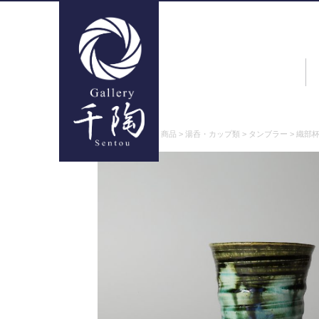
ギャラリー千陶
>
商品
>
湯呑・カップ類
>
タンブラー
>
織部杯