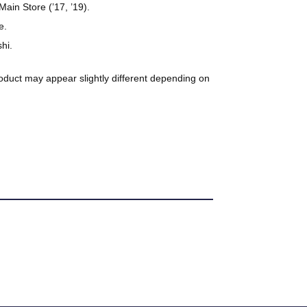
ain Store (’17, ’19).
e.
hi.
roduct may appear slightly different depending on