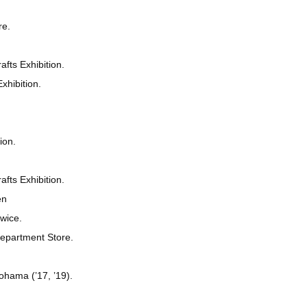
re.
afts Exhibition.
xhibition.
ion.
afts Exhibition.
en
twice.
Department Store.
ohama (’17, ’19).