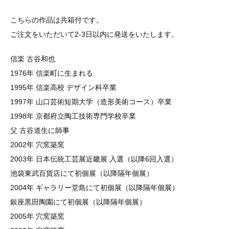
こちらの作品は共箱付です。
ご注文をいただいて2-3日以内に発送をいたします。
信楽 古谷和也
1976年 信楽町に生まれる
1995年 信楽高校 デザイン科卒業
1997年 山口芸術短期大学（造形美術コース）卒業
1998年 京都府立陶工技術専門学校卒業
父 古谷道生に師事
2002年 穴窯築窯
2003年 日本伝統工芸展近畿展 入選（以降6回入選）
池袋東武百貨店にて初個展（以降隔年個展）
2004年 ギャラリー堂島にて初個展（以降隔年個展）
銀座黒田陶園にて初個展（以降隔年個展）
2005年 穴窯築窯