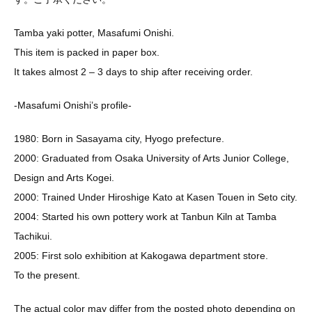
Tamba yaki potter, Masafumi Onishi.
This item is packed in paper box.
It takes almost 2 – 3 days to ship after receiving order.
-Masafumi Onishi’s profile-
1980: Born in Sasayama city, Hyogo prefecture.
2000: Graduated from Osaka University of Arts Junior College,
Design and Arts Kogei.
2000: Trained Under Hiroshige Kato at Kasen Touen in Seto city.
2004: Started his own pottery work at Tanbun Kiln at Tamba
Tachikui.
2005: First solo exhibition at Kakogawa department store.
To the present.
The actual color may differ from the posted photo depending on