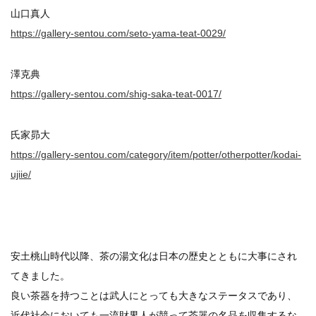
山口真人
https://gallery-sentou.com/seto-yama-teat-0029/
澤克典
https://gallery-sentou.com/shig-saka-teat-0017/
氏家昴大
https://gallery-sentou.com/category/item/potter/otherpotter/kodai-
ujiie/
安土桃山時代以降、茶の湯文化は日本の歴史とともに大事にされ
てきました。
良い茶器を持つことは武人にとっても大きなステータスであり、
近代社会においても一流財界人が競って茶器の名品を収集するな