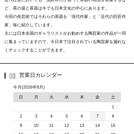
ど、茶の湯と茶器は今でも日本文化の中心にあります。
今回の炎芸術ではそれらの茶器を「現代作家」と「近代の巨匠作
家」毎に紹介しています。
主には日本全国のギャラリストがお勧めする陶芸家の作品が一同
に集まっていますので、今日本で注目されている陶芸家を漏れな
くチェックすることができます。
営業日カレンダー
今月(2026年8月)
日
月
火
水
木
金
土
1
2
3
4
5
6
7
8
9
10
11
12
13
14
15