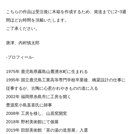
こちらの作品は受注後に木箱を作成するため、発送までに2−3週
間ほどお時間を頂戴いたします。
ご了承ください。
唐津、内村慎太郎
-プロフィール-
1975年 鹿児島県霧島山麓湧水町に生まれる
1995年 国立鹿児島工業高等専門学校卒業後、橋梁設計の仕事に
従事するが、古陶に心惹かれやきものの道に入る
2002年 福岡県糸島市に工房を開く
曹源窯小島直喜氏に師事
2008年 工房を移し、山居窯開窯
2018年 野村美術館にて個展
2019年 田部美術館「茶の湯の造形展」入選